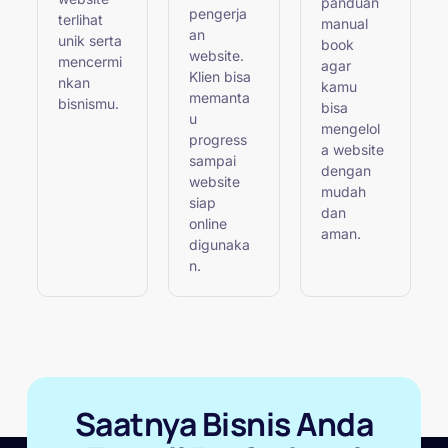
panduan
pengerja
terlihat
manual
an
unik serta
book
website.
mencermi
agar
Klien bisa
nkan
kamu
memanta
bisnismu.
bisa
u
mengelol
progress
a website
sampai
dengan
website
mudah
siap
dan
online
aman.
digunaka
n.
Saatnya Bisnis Anda