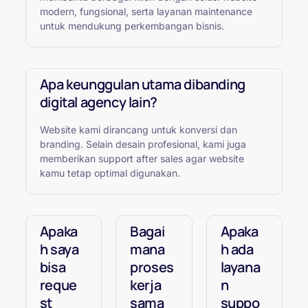
modern, fungsional, serta layanan maintenance
untuk mendukung perkembangan bisnis.
Apa keunggulan utama dibanding
digital agency lain?
Website kami dirancang untuk konversi dan
branding. Selain desain profesional, kami juga
memberikan support after sales agar website
kamu tetap optimal digunakan.
Apaka
Bagai
Apaka
h saya
mana
h ada
bisa
proses
layana
reque
kerja
n
st
sama
suppo