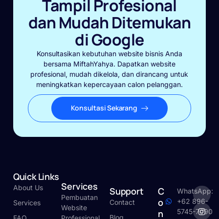
Tampil Profesional
dan Mudah Ditemukan
di Google
Konsultasikan kebutuhan website bisnis Anda
bersama MiftahYahya. Dapatkan website
profesional, mudah dikelola, dan dirancang untuk
meningkatkan kepercayaan calon pelanggan.
Konsultasi Sekarang
Quick Links
Services
About Us
Support
C
WhatsApp:
Pembuatan
o
+62 896-
Contact
Services
Website
5745-7090
n
Blog
FAQ
Professional