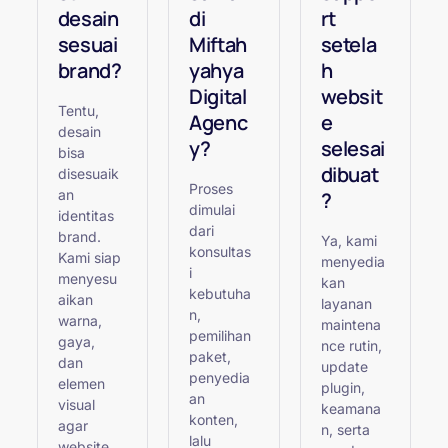
desain
di
rt
sesuai
Miftah
setela
brand?
yahya
h
Digital
websit
Tentu,
Agenc
e
desain
y?
selesai
bisa
dibuat
disesuaik
Proses
an
?
dimulai
identitas
dari
brand.
Ya, kami
konsultas
Kami siap
menyedia
i
menyesu
kan
kebutuha
aikan
layanan
n,
warna,
maintena
pemilihan
gaya,
nce rutin,
paket,
dan
update
penyedia
elemen
plugin,
an
visual
keamana
konten,
agar
n, serta
lalu
website