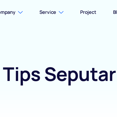
ompany
Service
Project
B
& Tips Seputa