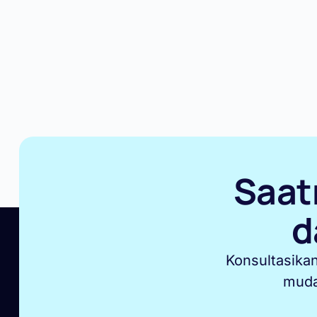
Saat
d
Konsultasika
muda