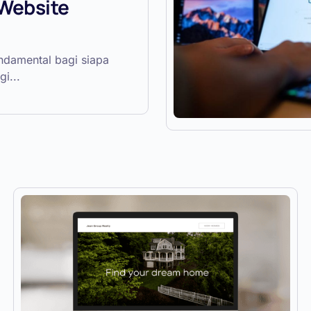
Website
undamental bagi siapa
gi...