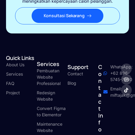
meningkatkan kepercayaan calon pelanggan.
Konsultasi Sekarang
Quick Links
Services
About Us
Support
C
WhatsApp:
Pembuatan
o
+62 896-
Contact
Services
Website
5745-7090
n
Blog
FAQ
Professional
t
Email:
Project
Redesign
a
miftajak@gm
Website
c
t
Convert Figma
In
to Elementor
f
Maintenance
o
Website