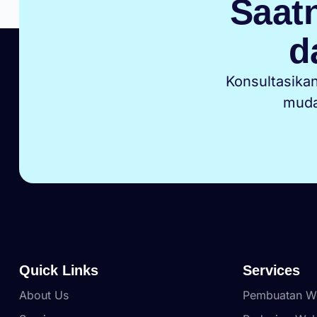
Saatn
d
Konsultasika
muda
Quick Links
Services
About Us
Pembuatan We