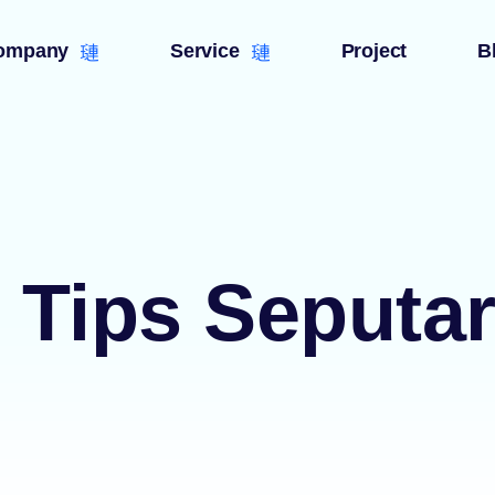
ompany
Service
Project
B
& Tips Seputa