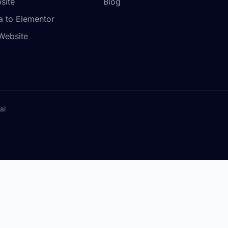
site
Blog
a to Elementor
Website
al