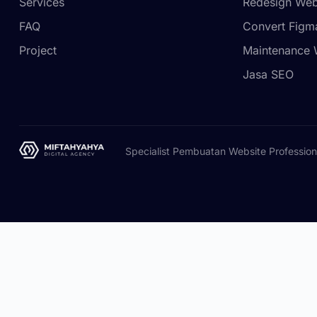
Services
Redesign Web
FAQ
Convert Figm
Project
Maintenance 
Jasa SEO
Specialist Pembuatan Website Profession
Hai
Ada yang bisa aku bantu?
Open chat