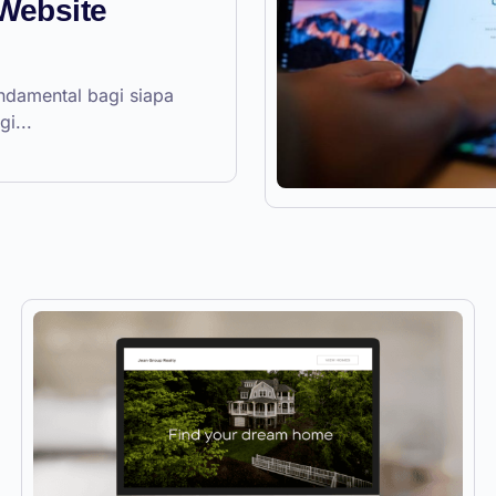
Website
undamental bagi siapa
gi...