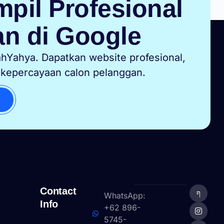
pil Profesional
n di Google
hYahya. Dapatkan website profesional,
 kepercayaan calon pelanggan.
Contact
WhatsApp:
Info
+62 896-
5745-